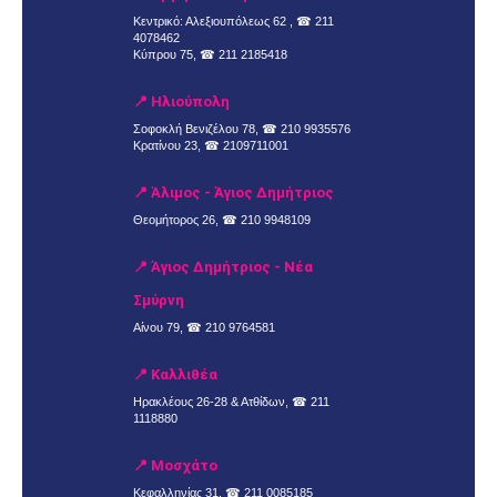
Κεντρικό: Αλεξιουπόλεως 62 , ☎
211
4078462
Κύπρου 75, ☎
211 2185418
📍 Ηλιούπολη
Σοφοκλή Βενιζέλου 78, ☎
210 9935576
Κρατίνου 23, ☎
2109711001
📍 Άλιμος - Άγιος Δημήτριος
Θεομήτορος 26, ☎
210 9948109
📍 Άγιος Δημήτριος - Νέα
Σμύρνη
Αίνου 79, ☎
210 9764581
📍 Καλλιθέα
Ηρακλέους 26-28 & Ατθίδων, ☎
211
1118880
📍 Μοσχάτο
Κεφαλληνίας 31, ☎
211 0085185