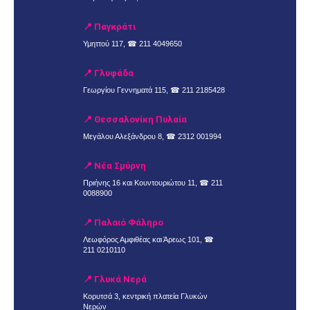
📍 Παγκράτι
Υμηττού 117, ☎
211 4049650
📍 Γλυφάδα
Γεωργίου Γεννηματά 115, ☎
211 2185428
📍 Θεσσαλονίκη Πυλαία
Μεγάλου Αλεξάνδρου 8, ☎
2312 001994
📍 Νέα Σμύρνη
Πριήνης 16 και Κουντουριώτου 11, ☎
211
0088900
📍 Παλαιό Φάληρο
Λεωφόρος Αμφιθέας και Άρεως 101, ☎
211 0210110
📍 Γλυκά Νερά
Κορυτσά 3, κεντρική πλατεία Γλυκών
Νερών