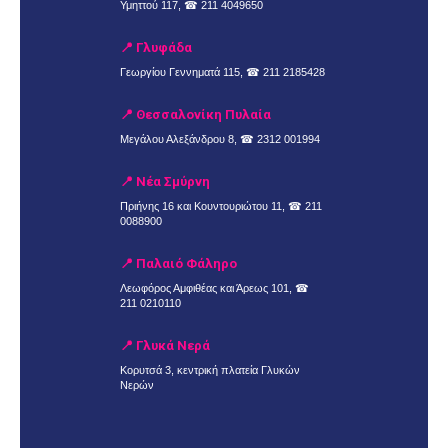
Υμηττού 117, ☎
211 4049650
📍 Γλυφάδα
Γεωργίου Γεννηματά 115, ☎
211 2185428
📍 Θεσσαλονίκη Πυλαία
Μεγάλου Αλεξάνδρου 8, ☎
2312 001994
📍 Νέα Σμύρνη
Πριήνης 16 και Κουντουριώτου 11, ☎
211
0088900
📍 Παλαιό Φάληρο
Λεωφόρος Αμφιθέας και Άρεως 101, ☎
211 0210110
📍 Γλυκά Νερά
Κορυτσά 3, κεντρική πλατεία Γλυκών
Νερών