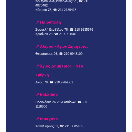
Κεντρικό: Αλεξιουπόλεως 62 , ☎
211
4078462
Κύπρου 75, ☎
211 2185418
📍 Ηλιούπολη
Σοφοκλή Βενιζέλου 78, ☎
210 9935576
Κρατίνου 23, ☎
2109711001
📍 Άλιμος - Άγιος Δημήτριος
Θεομήτορος 26, ☎
210 9948109
📍 Άγιος Δημήτριος - Νέα
Σμύρνη
Αίνου 79, ☎
210 9764581
📍 Καλλιθέα
Ηρακλέους 26-28 & Ατθίδων, ☎
211
1118880
📍 Μοσχάτο
Κεφαλληνίας 31, ☎
211 0085185