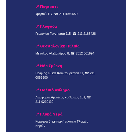
📍 Παγκράτι
Υμηττού 117, ☎
211 4049650
📍 Γλυφάδα
Γεωργίου Γεννηματά 115, ☎
211 2185428
📍 Θεσσαλονίκη Πυλαία
Μεγάλου Αλεξάνδρου 8, ☎
2312 001994
📍 Νέα Σμύρνη
Πριήνης 16 και Κουντουριώτου 11, ☎
211
0088900
📍 Παλαιό Φάληρο
Λεωφόρος Αμφιθέας και Άρεως 101, ☎
211 0210110
📍 Γλυκά Νερά
Κορυτσά 3, κεντρική πλατεία Γλυκών
Νερών